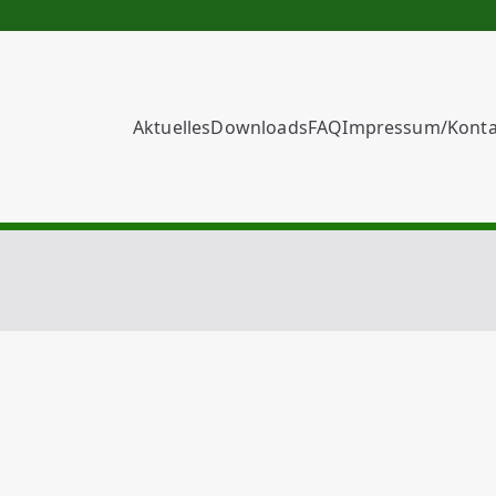
Aktuelles
Downloads
FAQ
Impressum/Konta
lbKom Glasfaser für 
lbmarsch – Bardowick –
charnebeck
Benutzername oder E-Mail
*
Passwort
*