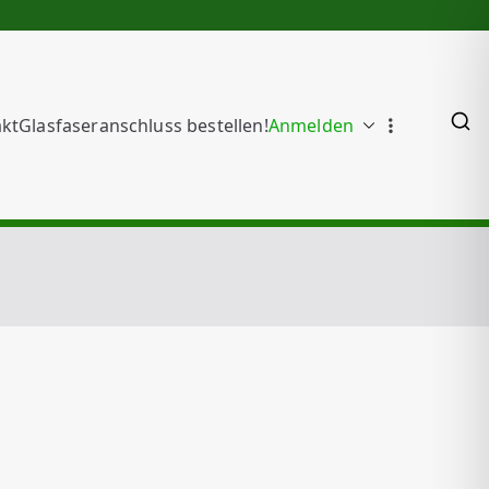
kt
Glasfaseranschluss bestellen!
Anmelden
die Samtgemeinden
 Gellersen –